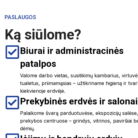
PASLAUGOS
Ką siūlome?
Biurai ir administracinės
patalpos
Valome darbo vietas, susitikimų kambarius, virtuvė
tualetus, priimamąsias – užtikriname higieną ir tva
kiekvienoje erdvėje.
Prekybinės erdvės ir salonai
Palaikome švarą parduotuvėse, ekspozicijų salėse
prekybos centruose – grindys, vitrinos, paviršiai b
dėmių.