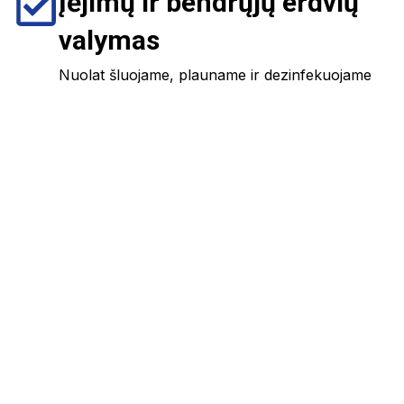
Įėjimų ir bendrųjų erdvių
valymas
Nuolat šluojame, plauname ir dezinfekuojame
bendrąsias zonas – fojė, laiptines, liftų zonas.
Langų ir stiklinių pertvarų
valymas
Reguliariai valome vitrinas, biurų pertvaras, įėjimo
stiklus – skaidrūs vaizdai be dryžių.
Specializuoti darbai pagal
užsakymą
Teikiame papildomas paslaugas: kiliminės dangos
valymas, baldų priežiūra, kvapų neutralizavimas.
+370 683 22986
info@hidrovalis.lt