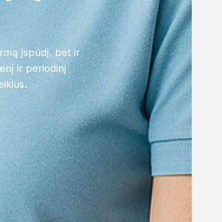
rmą įspūdį, bet ir
nį ir periodinį
eikius.