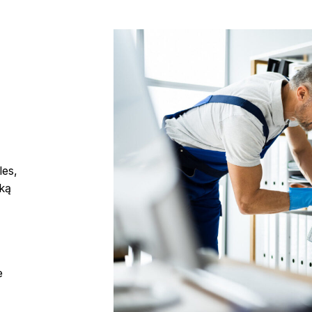
les,
rką
,
e