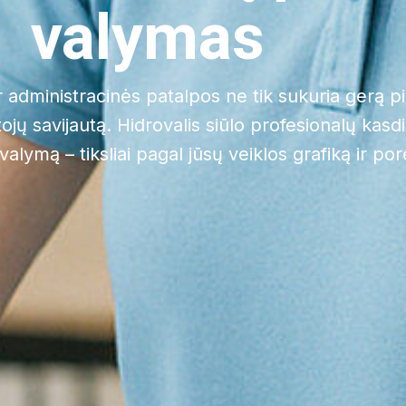
valymas
administracinės patalpos ne tik sukuria gerą pi
jų savijautą. Hidrovalis siūlo profesionalų kasdie
alymą – tiksliai pagal jūsų veiklos grafiką ir por