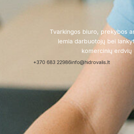
Tvarkingos biuro, prekybos ar 
lemia darbuotojų bei lankyto
komercinių erdvių v
+370 683 22986
info@hidrovalis.lt