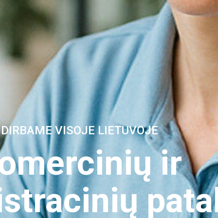
DIRBAME VISOJE LIETUVOJE
omercinių ir
stracinių pata