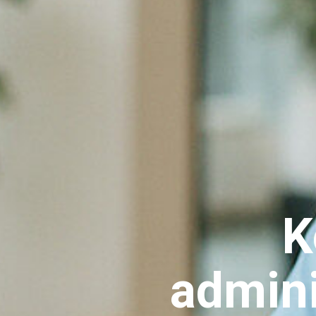
K
admini